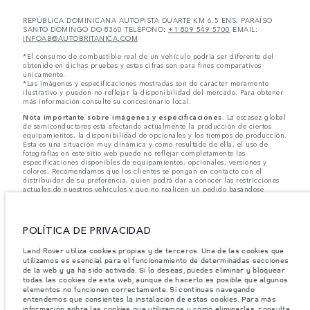
REPÚBLICA DOMINICANA AUTOPISTA DUARTE KM 6.5 ENS. PARAÍSO
SANTO DOMINGO DO 8360 TELÉFONO:
+1 809 549 5700
EMAIL:
INFOAB@AUTOBRITANICA.COM
*El consumo de combustible real de un vehículo podría ser diferente del
obtenido en dichas pruebas y estas cifras son para fines comparativos
únicamente.
*Las imágenes y especificaciones mostradas son de carácter meramente
ilustrativo y pueden no reflejar la disponibilidad del mercado. Para obtener
más información consulte su concesionario local.
Nota importante sobre imágenes y especificaciones.
La escasez global
de semiconductores está afectando actualmente la producción de ciertos
equipamientos, la disponibilidad de opcionales y los tiempos de producción.
Esta es una situación muy dinámica y como resultado de ella, el uso de
fotografías en este sitio web puede no reflejar completamente las
especificaciones disponibles de equipamientos, opcionales, versiones y
colores. Recomendamos que los clientes se pongan en contacto con el
distribuidor de su preferencia, quien podrá dar a conocer las restricciones
actuales de nuestros vehículos y que no realicen un pedido basándose
únicamente en las especificaciones e imágenes mostradas en este sitio web.
Jaguar Land Rover Limited busca constantemente nuevas formas de mejorar
las especificaciones, el diseño y la producción de sus vehículos, piezas y
POLÍTICA DE PRIVACIDAD
accesorios, por lo que se producen modificaciones de forma continua y sin
previo aviso. Según el modelo, algunas funciones serán opcionales o
Land Rover utiliza cookies propias y de terceros. Una de las cookies que
vendrán incluidas de serie. La información, las especificaciones, los motores
utilizamos es esencial para el funcionamiento de determinadas secciones
y los colores que aparecen en esta página web se basan en las
de la web y ya ha sido activada. Si lo deseas, puedes eliminar y bloquear
especificaciones europeas. Estos pueden variar en función del mercado y
todas las cookies de esta web, aunque de hacerlo es posible que algunos
pueden ser modificados sin previo aviso. Algunos vehículos se muestran con
equipamiento opcional y accesorios originales que pueden no estar
elementos no funcionen correctamente. Si continuas navegando
disponibles en todos los mercados. Ponte en contacto con tu concesionario
entendemos que consientes la instalación de estas cookies. Para más
local para consultar disponibilidad y precios.
información sobre las cookies que utilizamos y cómo eliminarlas, consulta