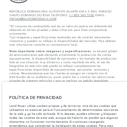
REPÚBLICA DOMINICANA AUTOPISTA DUARTE KM 6.5 ENS. PARAÍSO
SANTO DOMINGO DO 8360 TELÉFONO:
+1 809 549 5700
EMAIL:
INFOAB@AUTOBRITANICA.COM
*El consumo de combustible real de un vehículo podría ser diferente del
obtenido en dichas pruebas y estas cifras son para fines comparativos
únicamente.
*Las imágenes y especificaciones mostradas son de carácter meramente
ilustrativo y pueden no reflejar la disponibilidad del mercado. Para obtener
más información consulte su concesionario local.
Nota importante sobre imágenes y especificaciones.
La escasez global
de semiconductores está afectando actualmente la producción de ciertos
equipamientos, la disponibilidad de opcionales y los tiempos de producción.
Esta es una situación muy dinámica y como resultado de ella, el uso de
fotografías en este sitio web puede no reflejar completamente las
especificaciones disponibles de equipamientos, opcionales, versiones y
colores. Recomendamos que los clientes se pongan en contacto con el
distribuidor de su preferencia, quien podrá dar a conocer las restricciones
actuales de nuestros vehículos y que no realicen un pedido basándose
únicamente en las especificaciones e imágenes mostradas en este sitio web.
Jaguar Land Rover Limited busca constantemente nuevas formas de mejorar
las especificaciones, el diseño y la producción de sus vehículos, piezas y
POLÍTICA DE PRIVACIDAD
accesorios, por lo que se producen modificaciones de forma continua y sin
previo aviso. Según el modelo, algunas funciones serán opcionales o
Land Rover utiliza cookies propias y de terceros. Una de las cookies que
vendrán incluidas de serie. La información, las especificaciones, los motores
utilizamos es esencial para el funcionamiento de determinadas secciones
y los colores que aparecen en esta página web se basan en las
de la web y ya ha sido activada. Si lo deseas, puedes eliminar y bloquear
especificaciones europeas. Estos pueden variar en función del mercado y
pueden ser modificados sin previo aviso. Algunos vehículos se muestran con
todas las cookies de esta web, aunque de hacerlo es posible que algunos
equipamiento opcional y accesorios originales que pueden no estar
elementos no funcionen correctamente. Si continuas navegando
disponibles en todos los mercados. Ponte en contacto con tu concesionario
entendemos que consientes la instalación de estas cookies. Para más