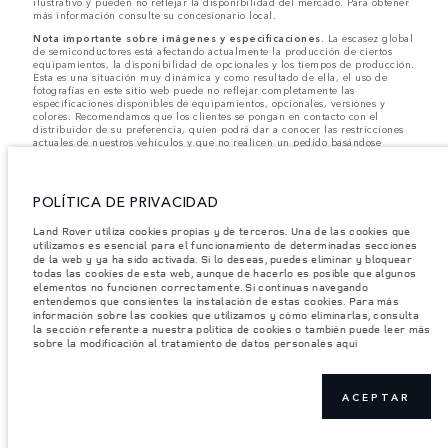
ilustrativo y pueden no reflejar la disponibilidad del mercado. Para obtener
más información consulte su concesionario local.
Nota importante sobre imágenes y especificaciones.
La escasez global
de semiconductores está afectando actualmente la producción de ciertos
equipamientos, la disponibilidad de opcionales y los tiempos de producción.
Esta es una situación muy dinámica y como resultado de ella, el uso de
fotografías en este sitio web puede no reflejar completamente las
especificaciones disponibles de equipamientos, opcionales, versiones y
colores. Recomendamos que los clientes se pongan en contacto con el
distribuidor de su preferencia, quien podrá dar a conocer las restricciones
actuales de nuestros vehículos y que no realicen un pedido basándose
únicamente en las especificaciones e imágenes mostradas en este sitio web.
Jaguar Land Rover Limited busca constantemente nuevas formas de mejorar
las especificaciones, el diseño y la producción de sus vehículos, piezas y
POLÍTICA DE PRIVACIDAD
accesorios, por lo que se producen modificaciones de forma continua y sin
previo aviso. Según el modelo, algunas funciones serán opcionales o
Land Rover utiliza cookies propias y de terceros. Una de las cookies que
vendrán incluidas de serie. La información, las especificaciones, los motores
utilizamos es esencial para el funcionamiento de determinadas secciones
y los colores que aparecen en esta página web se basan en las
de la web y ya ha sido activada. Si lo deseas, puedes eliminar y bloquear
especificaciones europeas. Estos pueden variar en función del mercado y
todas las cookies de esta web, aunque de hacerlo es posible que algunos
pueden ser modificados sin previo aviso. Algunos vehículos se muestran con
equipamiento opcional y accesorios originales que pueden no estar
elementos no funcionen correctamente. Si continuas navegando
disponibles en todos los mercados. Ponte en contacto con tu concesionario
entendemos que consientes la instalación de estas cookies. Para más
local para consultar disponibilidad y precios.
información sobre las cookies que utilizamos y cómo eliminarlas, consulta
la sección referente a nuestra política de cookies o también puede leer más
sobre la modificación al tratamiento de datos personales aquí
Los pesos indicados reflejan la especificación estándar del vehículo. Los
accesorios y otros elementos instalados después del punto de fabricación
afectarán la carga útil. Asegúrese de que el Peso Bruto del Vehículo y las
Cargas Máximas por Eje no se excedan al cargar el vehículo con accesorios,
ACEPTAR
ocupantes, fluidos y combustibles, y carga útil.