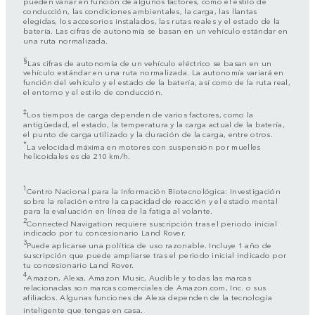
pueden variar en función de algunos factores, como el estilo de
conducción, las condiciones ambientales, la carga, las llantas
elegidas, los accesorios instalados, las rutas reales y el estado de la
batería. Las cifras de autonomía se basan en un vehículo estándar en
una ruta normalizada.
§
Las cifras de autonomía de un vehículo eléctrico se basan en un
vehículo estándar en una ruta normalizada. La autonomía variará en
función del vehículo y el estado de la batería, así como de la ruta real,
el entorno y el estilo de conducción.
‡
Los tiempos de carga dependen de varios factores, como la
antigüedad, el estado, la temperatura y la carga actual de la batería,
el punto de carga utilizado y la duración de la carga, entre otros.
*
La velocidad máxima en motores con suspensión por muelles
helicoidales es de 210 km/h.
1
Centro Nacional para la Información Biotecnológica: Investigación
sobre la relación entre la capacidad de reacción y el estado mental
para la evaluación en línea de la fatiga al volante.
2
Connected Navigation requiere suscripción tras el periodo inicial
indicado por tu concesionario Land Rover.
3
Puede aplicarse una política de uso razonable. Incluye 1 año de
suscripción que puede ampliarse tras el periodo inicial indicado por
tu concesionario Land Rover.
4
Amazon, Alexa, Amazon Music, Audible y todas las marcas
relacionadas son marcas comerciales de Amazon.com, Inc. o sus
afiliados. Algunas funciones de Alexa dependen de la tecnología
inteligente que tengas en casa.