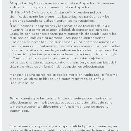
5
Apple CarPlay® es una marca comercial de Apple Inc. Se pueden
aplicar términos para el usuario final de Apple Inc.
6
El filtro PM2.5 y la tecnología Nanoe™ X pueden reducir
significativamente los olores, las bacterias, los patógenos y los
alérgenos cuando se utilizan según las instrucciones.
7
Las funciones, las opciones y los servicios de terceros de Pivi e
InControl, así como su disponibilidad, dependen del mercado.
Consulta con tu concesionario para conocer la disponibilidad y los
términos aplicables a tu mercado. Para poder utilizar ciertas
funciones, se necesitan una suscripción y una posterior renovación
tras un periodo inicial indicado por el concesionario. La conectividad
de la red móvil no se puede garantizar en todas las ubicaciones. La
información y las imágenes mostradas en relación con la tecnología
InControl, incluidas pantallas o secuencias, están sujetas a
actualizaciones de software, control de versión y otros cambios del
sistema o visuales en función de las opciones seleccionadas.
Meridian es una marca registrada de Meridian Audio Ltd. Trifield y el
dispositivo «three fields» es una marca registrada de Trifield
Productions Ltd.
Ten en cuenta que las características de serie pueden variar si se
seleccionan otros niveles de acabado. Las características de serie
también pueden ser diferentes en función del tipo de motor y
transmisión.
El equipamiento opcional y su disponibilidad pueden variar según
las especificaciones del vehículo (modelo y sistema de transmisión), o