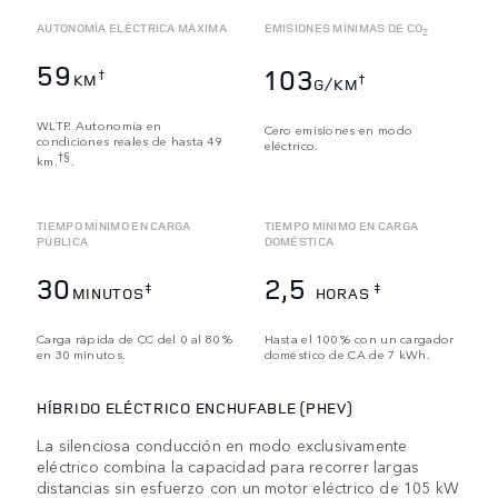
AUTONOMÍA ELÉCTRICA MÁXIMA
EMISIONES MÍNIMAS DE CO
2
59
103
†
KM
†
G/KM
WLTP. Autonomía en
Cero emisiones en modo
condiciones reales de hasta 49
eléctrico.
†§
km.
.
TIEMPO MÍNIMO EN CARGA
TIEMPO MÍNIMO EN CARGA
PÚBLICA
DOMÉSTICA
30
2,5
‡
‡
MINUTOS
HORAS
Carga rápida de CC del 0 al 80 %
Hasta el 100 % con un cargador
en 30 minutos.
doméstico de CA de 7 kWh.
HÍBRIDO ELÉCTRICO ENCHUFABLE (PHEV)
La silenciosa conducción en modo exclusivamente
eléctrico combina la capacidad para recorrer largas
distancias sin esfuerzo con un motor eléctrico de 105 kW