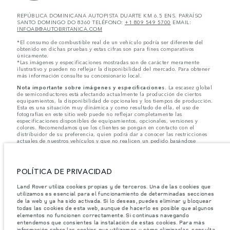
REPÚBLICA DOMINICANA AUTOPISTA DUARTE KM 6.5 ENS. PARAÍSO
SANTO DOMINGO DO 8360 TELÉFONO:
+1 809 549 5700
EMAIL:
INFOAB@AUTOBRITANICA.COM
*El consumo de combustible real de un vehículo podría ser diferente del
obtenido en dichas pruebas y estas cifras son para fines comparativos
únicamente.
*Las imágenes y especificaciones mostradas son de carácter meramente
ilustrativo y pueden no reflejar la disponibilidad del mercado. Para obtener
más información consulte su concesionario local.
Nota importante sobre imágenes y especificaciones.
La escasez global
de semiconductores está afectando actualmente la producción de ciertos
equipamientos, la disponibilidad de opcionales y los tiempos de producción.
Esta es una situación muy dinámica y como resultado de ella, el uso de
fotografías en este sitio web puede no reflejar completamente las
especificaciones disponibles de equipamientos, opcionales, versiones y
colores. Recomendamos que los clientes se pongan en contacto con el
distribuidor de su preferencia, quien podrá dar a conocer las restricciones
actuales de nuestros vehículos y que no realicen un pedido basándose
únicamente en las especificaciones e imágenes mostradas en este sitio web.
Jaguar Land Rover Limited busca constantemente nuevas formas de mejorar
las especificaciones, el diseño y la producción de sus vehículos, piezas y
POLÍTICA DE PRIVACIDAD
accesorios, por lo que se producen modificaciones de forma continua y sin
previo aviso. Según el modelo, algunas funciones serán opcionales o
Land Rover utiliza cookies propias y de terceros. Una de las cookies que
vendrán incluidas de serie. La información, las especificaciones, los motores
utilizamos es esencial para el funcionamiento de determinadas secciones
y los colores que aparecen en esta página web se basan en las
de la web y ya ha sido activada. Si lo deseas, puedes eliminar y bloquear
especificaciones europeas. Estos pueden variar en función del mercado y
pueden ser modificados sin previo aviso. Algunos vehículos se muestran con
todas las cookies de esta web, aunque de hacerlo es posible que algunos
equipamiento opcional y accesorios originales que pueden no estar
elementos no funcionen correctamente. Si continuas navegando
disponibles en todos los mercados. Ponte en contacto con tu concesionario
entendemos que consientes la instalación de estas cookies. Para más
local para consultar disponibilidad y precios.
información sobre las cookies que utilizamos y cómo eliminarlas, consulta