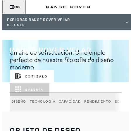
MENU
EXPLORAR RANGE ROVER VELAR
RESUMEN
RANGE ROVER VELAR
Un aire de sofisticación. Un ejemplo
perfecto de nuestra filosofía de diseño
PRESENTAMOS LAS EDICIONES BELGRAVIA
moderno.
COTÍZALO
GALERÍA
DISEÑO
TECNOLOGÍA
CAPACIDAD
RENDIMIENTO
EDICIO
OBJETO DE DESEO