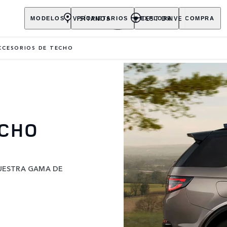
VISÍTANOS
TEST DRIVE
MODELOS
PROPIETARIOS
EXPLORA
COMPRA
CCESORIOS DE TECHO
ECHO
NUESTRA GAMA DE