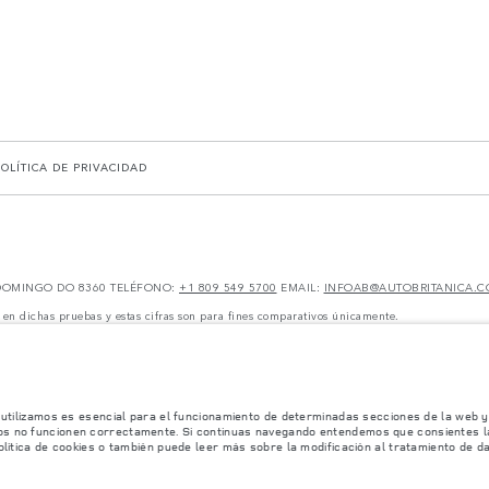
POLÍTICA DE PRIVACIDAD
 DOMINGO DO 8360 TELÉFONO:
+1 809 549 5700
EMAIL:
INFOAB@AUTOBRITANICA.
 en dichas pruebas y estas cifras son para fines comparativos únicamente.
y pueden no reflejar la disponibilidad del mercado. Para obtener más información consult
miconductores está afectando actualmente la producción de ciertos equipamientos, la disp
no reflejar completamente las especificaciones disponibles de equipamientos, opcionales, 
les de nuestros vehículos y que no realicen un pedido basándose únicamente en las especif
ificaciones, el diseño y la producción de sus vehículos, piezas y accesorios, por lo que
 utilizamos es esencial para el funcionamiento de determinadas secciones de la web y 
mación, las especificaciones, los motores y los colores que aparecen en esta página web se
os no funcionen correctamente. Si continuas navegando entendemos que consientes la 
 con equipamiento opcional y accesorios originales que pueden no estar disponibles en to
olítica de cookies o también puede leer más sobre la modificación al tratamiento de d