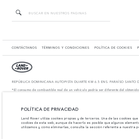
CONTÁCTANOS
TÉRMINOS Y CONDICIONES
POLÍTICA DE COOKIES
REPÚBLICA DOMINICANA AUTOPISTA DUARTE KM 6.5 ENS. PARAÍSO SANTO
*El consumo de combustible real de un vehículo podría ser diferente del obtenido
*Las imágenes y especificaciones mostradas son de carácter meramente ilustrativo 
Nota importante sobre imágenes y especificaciones.
La escasez global de se
dinámica y como resultado de ella, el uso de fotografías en este sitio web puede 
POLÍTICA DE PRIVACIDAD
distribuidor de su preferencia, quien podrá dar a conocer las restricciones actua
Jaguar Land Rover Limited busca constantemente nuevas formas de mejorar las espec
Land Rover utiliza cookies propias y de terceros. Una de las cookies que
modelo, algunas funciones serán opcionales o vendrán incluidas de serie. La infor
cookies de esta web, aunque de hacerlo es posible que algunos element
mercado y pueden ser modificados sin previo aviso. Algunos vehículos se muestran
utilizamos y cómo eliminarlas, consulta la sección referente a nuestra p
disponibilidad y precios.