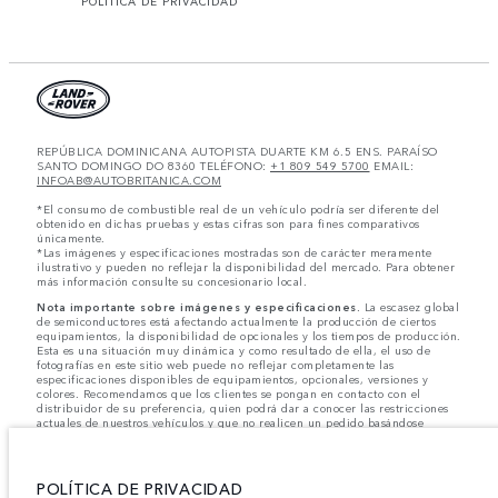
POLÍTICA DE PRIVACIDAD
REPÚBLICA DOMINICANA AUTOPISTA DUARTE KM 6.5 ENS. PARAÍSO
SANTO DOMINGO DO 8360 TELÉFONO:
+1 809 549 5700
EMAIL:
INFOAB@AUTOBRITANICA.COM
*El consumo de combustible real de un vehículo podría ser diferente del
obtenido en dichas pruebas y estas cifras son para fines comparativos
únicamente.
*Las imágenes y especificaciones mostradas son de carácter meramente
ilustrativo y pueden no reflejar la disponibilidad del mercado. Para obtener
más información consulte su concesionario local.
Nota importante sobre imágenes y especificaciones.
La escasez global
de semiconductores está afectando actualmente la producción de ciertos
equipamientos, la disponibilidad de opcionales y los tiempos de producción.
Esta es una situación muy dinámica y como resultado de ella, el uso de
fotografías en este sitio web puede no reflejar completamente las
especificaciones disponibles de equipamientos, opcionales, versiones y
colores. Recomendamos que los clientes se pongan en contacto con el
distribuidor de su preferencia, quien podrá dar a conocer las restricciones
actuales de nuestros vehículos y que no realicen un pedido basándose
únicamente en las especificaciones e imágenes mostradas en este sitio web.
Jaguar Land Rover Limited busca constantemente nuevas formas de mejorar
las especificaciones, el diseño y la producción de sus vehículos, piezas y
POLÍTICA DE PRIVACIDAD
accesorios, por lo que se producen modificaciones de forma continua y sin