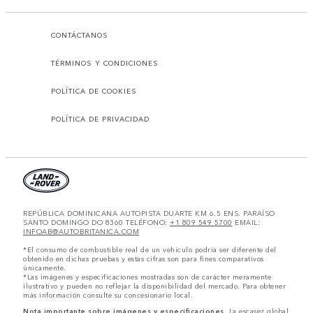
CONTÁCTANOS
TÉRMINOS Y CONDICIONES
POLÍTICA DE COOKIES
POLÍTICA DE PRIVACIDAD
REPÚBLICA DOMINICANA AUTOPISTA DUARTE KM 6.5 ENS. PARAÍSO
SANTO DOMINGO DO 8360 TELÉFONO:
+1 809 549 5700
EMAIL:
INFOAB@AUTOBRITANICA.COM
*El consumo de combustible real de un vehículo podría ser diferente del
obtenido en dichas pruebas y estas cifras son para fines comparativos
únicamente.
*Las imágenes y especificaciones mostradas son de carácter meramente
ilustrativo y pueden no reflejar la disponibilidad del mercado. Para obtener
más información consulte su concesionario local.
Nota importante sobre imágenes y especificaciones.
La escasez global