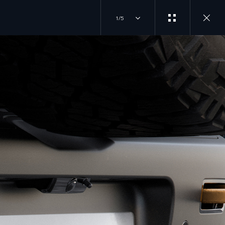
1/5
INICIA TU COMPRA
ÚNETE A LA CONVERSACIÓN
TEST DRIVE
INSTAGRAM
EXPLORA NUESTROS MODELOS
LOCALIZA UN DISTRIBUIDOR
TIKTOK