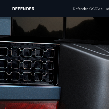
DEFENDER
Defender OCTA: el Lí
DEFENDER
EXPLORA DEFENDER 110
MODELOS
PROPIETARIOS
AT
RANGE ROVER
DESCRIPCIÓN GENERAL
WH
RANGE ROVER SPORT
SERVICIO
WH
RANGE ROVER VELAR
MANTENIMIENTO
WH
RANGE ROVER EVOQUE
ACCESORIOS
CL