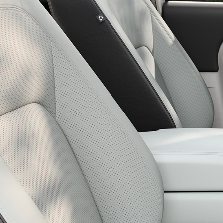
DISCOVERY
BIBLIOTECA DE LOS PROPIETARIOS
OP
DEFENDER
CONTÁCTANOS
TÉRMINOS Y CONDICIONES
POLÍTICA DE COOKIES