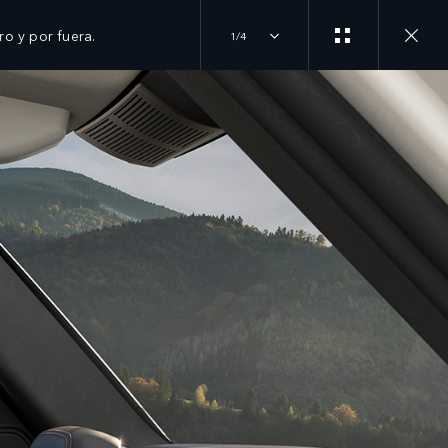
ro y por fuera.
1/4
INICIA TU COMPRA
ÚNETE A LA CONVERSACIÓN
TEST DRIVE
INSTAGRAM
EXPLORA NUESTROS MODELOS
LOCALIZA UN DISTRIBUIDOR
TIKTOK