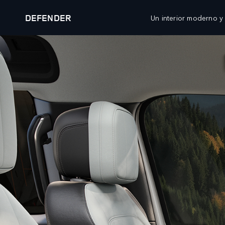
DEFENDER
Un interior moderno y
DEFENDER
EXPLORA DEFENDER 90
MODELOS
PROPIETARIOS
AT
RANGE ROVER
DESCRIPCIÓN GENERAL
WH
RANGE ROVER SPORT
SERVICIO
WH
RANGE ROVER VELAR
MANTENIMIENTO
WH
RANGE ROVER EVOQUE
ACCESORIOS
CL