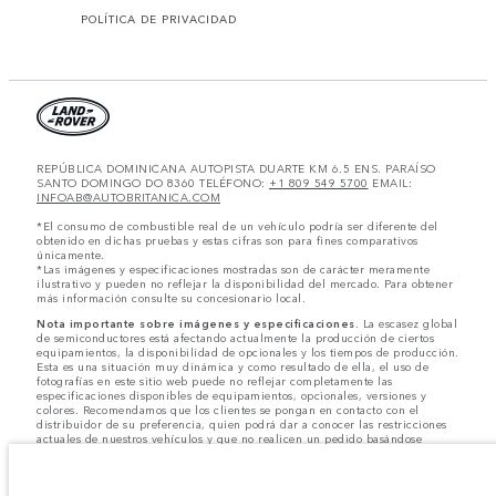
POLÍTICA DE PRIVACIDAD
REPÚBLICA DOMINICANA AUTOPISTA DUARTE KM 6.5 ENS. PARAÍSO
SANTO DOMINGO DO 8360 TELÉFONO:
+1 809 549 5700
EMAIL:
INFOAB@AUTOBRITANICA.COM
*El consumo de combustible real de un vehículo podría ser diferente del
obtenido en dichas pruebas y estas cifras son para fines comparativos
únicamente.
*Las imágenes y especificaciones mostradas son de carácter meramente
ilustrativo y pueden no reflejar la disponibilidad del mercado. Para obtener
más información consulte su concesionario local.
Nota importante sobre imágenes y especificaciones.
La escasez global
de semiconductores está afectando actualmente la producción de ciertos
equipamientos, la disponibilidad de opcionales y los tiempos de producción.
Esta es una situación muy dinámica y como resultado de ella, el uso de
fotografías en este sitio web puede no reflejar completamente las
especificaciones disponibles de equipamientos, opcionales, versiones y
colores. Recomendamos que los clientes se pongan en contacto con el
distribuidor de su preferencia, quien podrá dar a conocer las restricciones
actuales de nuestros vehículos y que no realicen un pedido basándose
únicamente en las especificaciones e imágenes mostradas en este sitio web.
Jaguar Land Rover Limited busca constantemente nuevas formas de mejorar