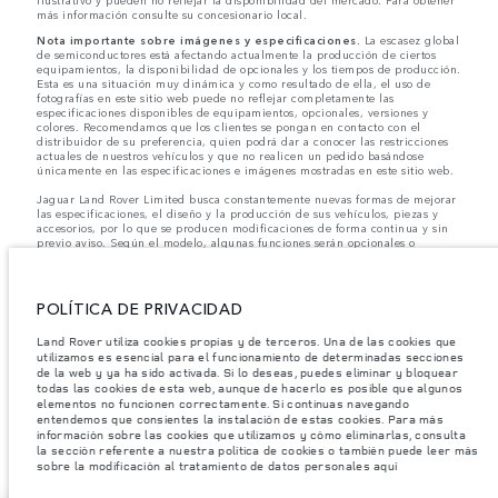
más información consulte su concesionario local.
Nota importante sobre imágenes y especificaciones.
La escasez global
de semiconductores está afectando actualmente la producción de ciertos
equipamientos, la disponibilidad de opcionales y los tiempos de producción.
Esta es una situación muy dinámica y como resultado de ella, el uso de
fotografías en este sitio web puede no reflejar completamente las
especificaciones disponibles de equipamientos, opcionales, versiones y
colores. Recomendamos que los clientes se pongan en contacto con el
distribuidor de su preferencia, quien podrá dar a conocer las restricciones
actuales de nuestros vehículos y que no realicen un pedido basándose
únicamente en las especificaciones e imágenes mostradas en este sitio web.
Jaguar Land Rover Limited busca constantemente nuevas formas de mejorar
las especificaciones, el diseño y la producción de sus vehículos, piezas y
accesorios, por lo que se producen modificaciones de forma continua y sin
previo aviso. Según el modelo, algunas funciones serán opcionales o
vendrán incluidas de serie. La información, las especificaciones, los motores
y los colores que aparecen en esta página web se basan en las
especificaciones europeas. Estos pueden variar en función del mercado y
pueden ser modificados sin previo aviso. Algunos vehículos se muestran con
POLÍTICA DE PRIVACIDAD
equipamiento opcional y accesorios originales que pueden no estar
disponibles en todos los mercados. Ponte en contacto con tu concesionario
Land Rover utiliza cookies propias y de terceros. Una de las cookies que
local para consultar disponibilidad y precios.
utilizamos es esencial para el funcionamiento de determinadas secciones
de la web y ya ha sido activada. Si lo deseas, puedes eliminar y bloquear
todas las cookies de esta web, aunque de hacerlo es posible que algunos
Los pesos indicados reflejan la especificación estándar del vehículo. Los
elementos no funcionen correctamente. Si continuas navegando
accesorios y otros elementos instalados después del punto de fabricación
entendemos que consientes la instalación de estas cookies. Para más
afectarán la carga útil. Asegúrese de que el Peso Bruto del Vehículo y las
información sobre las cookies que utilizamos y cómo eliminarlas, consulta
Cargas Máximas por Eje no se excedan al cargar el vehículo con accesorios,
la sección referente a nuestra política de cookies o también puede leer más
ocupantes, fluidos y combustibles, y carga útil.
sobre la modificación al tratamiento de datos personales aquí