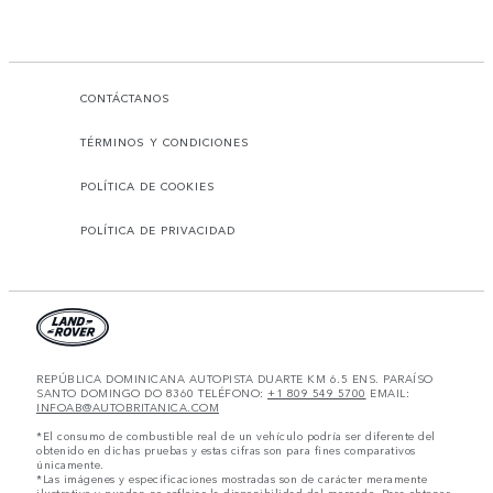
CONTÁCTANOS
TÉRMINOS Y CONDICIONES
POLÍTICA DE COOKIES
POLÍTICA DE PRIVACIDAD
REPÚBLICA DOMINICANA AUTOPISTA DUARTE KM 6.5 ENS. PARAÍSO
SANTO DOMINGO DO 8360 TELÉFONO:
+1 809 549 5700
EMAIL:
INFOAB@AUTOBRITANICA.COM
*El consumo de combustible real de un vehículo podría ser diferente del
obtenido en dichas pruebas y estas cifras son para fines comparativos
únicamente.
*Las imágenes y especificaciones mostradas son de carácter meramente
ilustrativo y pueden no reflejar la disponibilidad del mercado. Para obtener