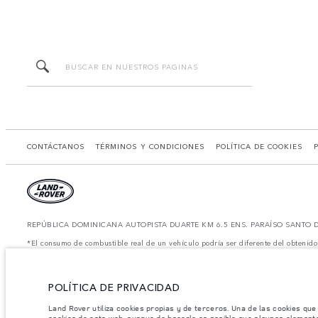
CONTÁCTANOS
TÉRMINOS Y CONDICIONES
POLÍTICA DE COOKIES
REPÚBLICA DOMINICANA AUTOPISTA DUARTE KM 6.5 ENS. PARAÍSO SANTO
*El consumo de combustible real de un vehículo podría ser diferente del obtenido
*Las imágenes y especificaciones mostradas son de carácter meramente ilustrativo 
Nota importante sobre imágenes y especificaciones.
La escasez global de se
dinámica y como resultado de ella, el uso de fotografías en este sitio web puede 
POLÍTICA DE PRIVACIDAD
distribuidor de su preferencia, quien podrá dar a conocer las restricciones actua
Jaguar Land Rover Limited busca constantemente nuevas formas de mejorar las espec
Land Rover utiliza cookies propias y de terceros. Una de las cookies que
modelo, algunas funciones serán opcionales o vendrán incluidas de serie. La infor
cookies de esta web, aunque de hacerlo es posible que algunos element