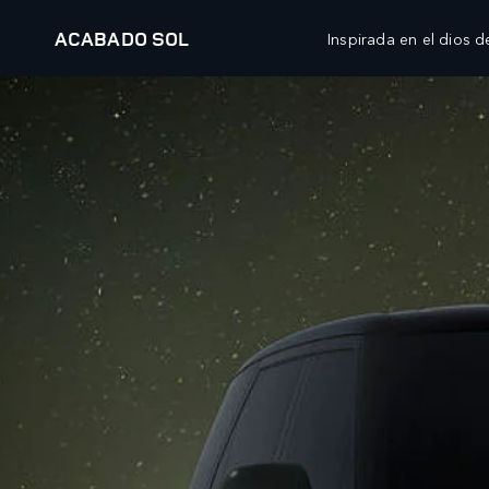
ACABADO SOL
Inspirada en el dios d
MODELOS
PROPIETARIOS
AT
RANGE ROVER
DESCRIPCIÓN GENERAL
WH
RANGE ROVER SPORT
SERVICIO
WH
RANGE ROVER VELAR
MANTENIMIENTO
WH
RANGE ROVER EVOQUE
ACCESORIOS
CL
DISCOVERY
BIBLIOTECA DE LOS PROPIETARIOS
OP
DEFENDER