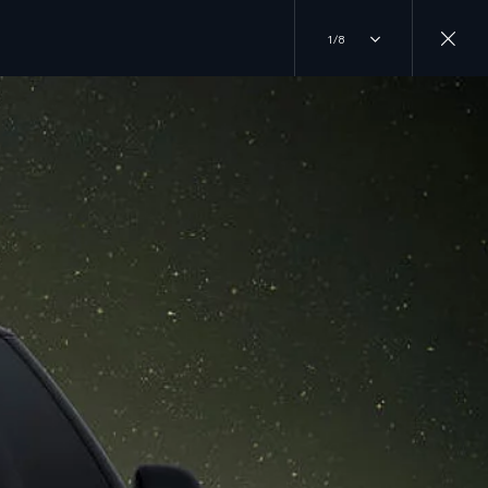
1/8
INICIA TU COMPRA
ÚNETE A LA CONVERSACIÓN
TEST DRIVE
INSTAGRAM
EXPLORA NUESTROS MODELOS
LOCALIZA UN DISTRIBUIDOR
TIKTOK