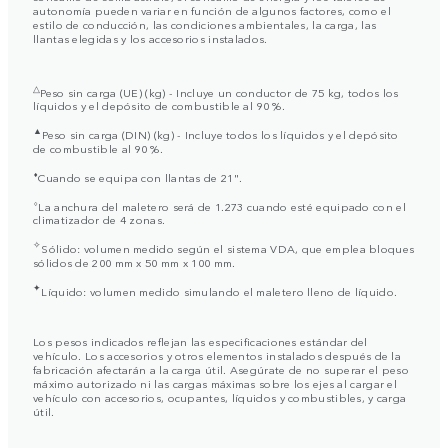
autonomía pueden variar en función de algunos factores, como el
estilo de conducción, las condiciones ambientales, la carga, las
llantas elegidas y los accesorios instalados.
△
Peso sin carga (UE) (kg) - Incluye un conductor de 75 kg, todos los
líquidos y el depósito de combustible al 90 %.
▲
Peso sin carga (DIN) (kg) - Incluye todos los líquidos y el depósito
de combustible al 90 %.
⬧
Cuando se equipa con llantas de 21".
⬨
La anchura del maletero será de 1.273 cuando esté equipado con el
climatizador de 4 zonas.
✧
Sólido: volumen medido según el sistema VDA, que emplea bloques
sólidos de 200 mm x 50 mm x 100 mm.
✦
Líquido: volumen medido simulando el maletero lleno de líquido.
Los pesos indicados reflejan las especificaciones estándar del
vehículo. Los accesorios y otros elementos instalados después de la
fabricación afectarán a la carga útil. Asegúrate de no superar el peso
máximo autorizado ni las cargas máximas sobre los ejes al cargar el
vehículo con accesorios, ocupantes, líquidos y combustibles, y carga
útil.