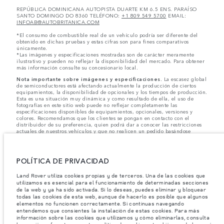
REPÚBLICA DOMINICANA AUTOPISTA DUARTE KM 6.5 ENS. PARAÍSO
SANTO DOMINGO DO 8360 TELÉFONO:
+1 809 549 5700
EMAIL:
INFOAB@AUTOBRITANICA.COM
*El consumo de combustible real de un vehículo podría ser diferente del
obtenido en dichas pruebas y estas cifras son para fines comparativos
únicamente.
*Las imágenes y especificaciones mostradas son de carácter meramente
ilustrativo y pueden no reflejar la disponibilidad del mercado. Para obtener
más información consulte su concesionario local.
Nota importante sobre imágenes y especificaciones.
La escasez global
de semiconductores está afectando actualmente la producción de ciertos
equipamientos, la disponibilidad de opcionales y los tiempos de producción.
Esta es una situación muy dinámica y como resultado de ella, el uso de
fotografías en este sitio web puede no reflejar completamente las
especificaciones disponibles de equipamientos, opcionales, versiones y
colores. Recomendamos que los clientes se pongan en contacto con el
distribuidor de su preferencia, quien podrá dar a conocer las restricciones
actuales de nuestros vehículos y que no realicen un pedido basándose
únicamente en las especificaciones e imágenes mostradas en este sitio web.
Jaguar Land Rover Limited busca constantemente nuevas formas de mejorar
las especificaciones, el diseño y la producción de sus vehículos, piezas y
POLÍTICA DE PRIVACIDAD
accesorios, por lo que se producen modificaciones de forma continua y sin
previo aviso. Según el modelo, algunas funciones serán opcionales o
Land Rover utiliza cookies propias y de terceros. Una de las cookies que
vendrán incluidas de serie. La información, las especificaciones, los motores
utilizamos es esencial para el funcionamiento de determinadas secciones
y los colores que aparecen en esta página web se basan en las
de la web y ya ha sido activada. Si lo deseas, puedes eliminar y bloquear
especificaciones europeas. Estos pueden variar en función del mercado y
pueden ser modificados sin previo aviso. Algunos vehículos se muestran con
todas las cookies de esta web, aunque de hacerlo es posible que algunos
equipamiento opcional y accesorios originales que pueden no estar
elementos no funcionen correctamente. Si continuas navegando
disponibles en todos los mercados. Ponte en contacto con tu concesionario
entendemos que consientes la instalación de estas cookies. Para más
local para consultar disponibilidad y precios.
información sobre las cookies que utilizamos y cómo eliminarlas, consulta