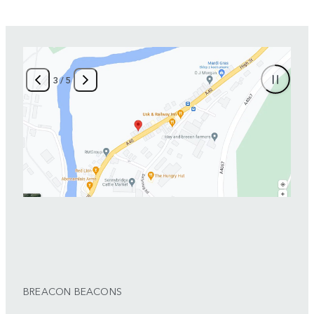
3
/
5
BREACON BEACONS