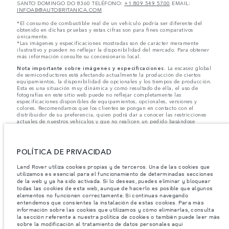
SANTO DOMINGO DO 8360 TELÉFONO:
+1 809 549 5700
EMAIL:
INFOAB@AUTOBRITANICA.COM
*El consumo de combustible real de un vehículo podría ser diferente del
obtenido en dichas pruebas y estas cifras son para fines comparativos
únicamente.
*Las imágenes y especificaciones mostradas son de carácter meramente
ilustrativo y pueden no reflejar la disponibilidad del mercado. Para obtener
más información consulte su concesionario local.
Nota importante sobre imágenes y especificaciones.
La escasez global
de semiconductores está afectando actualmente la producción de ciertos
equipamientos, la disponibilidad de opcionales y los tiempos de producción.
Esta es una situación muy dinámica y como resultado de ella, el uso de
fotografías en este sitio web puede no reflejar completamente las
especificaciones disponibles de equipamientos, opcionales, versiones y
colores. Recomendamos que los clientes se pongan en contacto con el
distribuidor de su preferencia, quien podrá dar a conocer las restricciones
actuales de nuestros vehículos y que no realicen un pedido basándose
únicamente en las especificaciones e imágenes mostradas en este sitio web.
Jaguar Land Rover Limited busca constantemente nuevas formas de mejorar
las especificaciones, el diseño y la producción de sus vehículos, piezas y
POLÍTICA DE PRIVACIDAD
accesorios, por lo que se producen modificaciones de forma continua y sin
previo aviso. Según el modelo, algunas funciones serán opcionales o
Land Rover utiliza cookies propias y de terceros. Una de las cookies que
vendrán incluidas de serie. La información, las especificaciones, los motores
utilizamos es esencial para el funcionamiento de determinadas secciones
y los colores que aparecen en esta página web se basan en las
de la web y ya ha sido activada. Si lo deseas, puedes eliminar y bloquear
especificaciones europeas. Estos pueden variar en función del mercado y
pueden ser modificados sin previo aviso. Algunos vehículos se muestran con
todas las cookies de esta web, aunque de hacerlo es posible que algunos
equipamiento opcional y accesorios originales que pueden no estar
elementos no funcionen correctamente. Si continuas navegando
disponibles en todos los mercados. Ponte en contacto con tu concesionario
entendemos que consientes la instalación de estas cookies. Para más
local para consultar disponibilidad y precios.
información sobre las cookies que utilizamos y cómo eliminarlas, consulta
la sección referente a nuestra política de cookies o también puede leer más
sobre la modificación al tratamiento de datos personales aquí