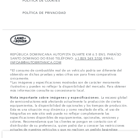
POLÍTICA DE COOKIES
POLÍTICA DE PRIVACIDAD
REPÚBLICA DOMINICANA AUTOPISTA DUARTE KM 6.5 ENS. PARAÍSO
SANTO DOMINGO DO 8360 TELÉFONO:
+1 809 549 5700
EMAIL:
INFOAB@AUTOBRITANICA.COM
*El consumo de combustible real de un vehículo podría ser diferente del
obtenido en dichas pruebas y estas cifras son para fines comparativos
únicamente.
*Las imágenes y especificaciones mostradas son de carácter meramente
ilustrativo y pueden no reflejar la disponibilidad del mercado. Para obtener
más información consulte su concesionario local.
Nota importante sobre imágenes y especificaciones.
La escasez global
de semiconductores está afectando actualmente la producción de ciertos
equipamientos, la disponibilidad de opcionales y los tiempos de producción.
Esta es una situación muy dinámica y como resultado de ella, el uso de
fotografías en este sitio web puede no reflejar completamente las
especificaciones disponibles de equipamientos, opcionales, versiones y
colores. Recomendamos que los clientes se pongan en contacto con el
distribuidor de su preferencia, quien podrá dar a conocer las restricciones
actuales de nuestros vehículos y que no realicen un pedido basándose
únicamente en las especificaciones e imágenes mostradas en este sitio web.