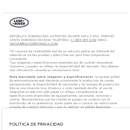
REPÚBLICA DOMINICANA AUTOPISTA DUARTE KM 6.5 ENS. PARAÍSO
SANTO DOMINGO DO 8360 TELÉFONO:
+1 809 549 5700
EMAIL:
INFOAB@AUTOBRITANICA.COM
*El consumo de combustible real de un vehículo podría ser diferente del
obtenido en dichas pruebas y estas cifras son para fines comparativos
únicamente.
*Las imágenes y especificaciones mostradas son de carácter meramente
ilustrativo y pueden no reflejar la disponibilidad del mercado. Para obtener
más información consulte su concesionario local.
Nota importante sobre imágenes y especificaciones.
La escasez global
de semiconductores está afectando actualmente la producción de ciertos
equipamientos, la disponibilidad de opcionales y los tiempos de producción.
Esta es una situación muy dinámica y como resultado de ella, el uso de
fotografías en este sitio web puede no reflejar completamente las
especificaciones disponibles de equipamientos, opcionales, versiones y
colores. Recomendamos que los clientes se pongan en contacto con el
distribuidor de su preferencia, quien podrá dar a conocer las restricciones
actuales de nuestros vehículos y que no realicen un pedido basándose
únicamente en las especificaciones e imágenes mostradas en este sitio web.
Jaguar Land Rover Limited busca constantemente nuevas formas de mejorar
las especificaciones, el diseño y la producción de sus vehículos, piezas y
POLÍTICA DE PRIVACIDAD
accesorios, por lo que se producen modificaciones de forma continua y sin
previo aviso. Según el modelo, algunas funciones serán opcionales o