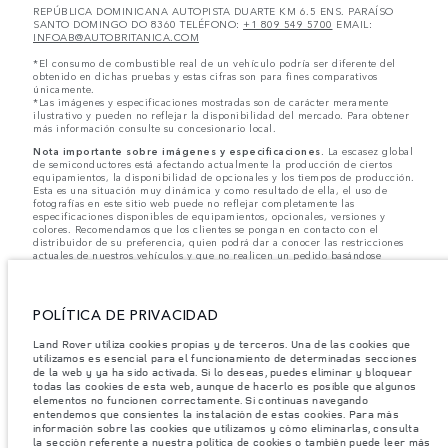
REPÚBLICA DOMINICANA AUTOPISTA DUARTE KM 6.5 ENS. PARAÍSO
SANTO DOMINGO DO 8360 TELÉFONO:
+1 809 549 5700
EMAIL:
INFOAB@AUTOBRITANICA.COM
*El consumo de combustible real de un vehículo podría ser diferente del
obtenido en dichas pruebas y estas cifras son para fines comparativos
únicamente.
*Las imágenes y especificaciones mostradas son de carácter meramente
ilustrativo y pueden no reflejar la disponibilidad del mercado. Para obtener
más información consulte su concesionario local.
Nota importante sobre imágenes y especificaciones.
La escasez global
de semiconductores está afectando actualmente la producción de ciertos
equipamientos, la disponibilidad de opcionales y los tiempos de producción.
Esta es una situación muy dinámica y como resultado de ella, el uso de
fotografías en este sitio web puede no reflejar completamente las
especificaciones disponibles de equipamientos, opcionales, versiones y
colores. Recomendamos que los clientes se pongan en contacto con el
distribuidor de su preferencia, quien podrá dar a conocer las restricciones
actuales de nuestros vehículos y que no realicen un pedido basándose
únicamente en las especificaciones e imágenes mostradas en este sitio web.
Jaguar Land Rover Limited busca constantemente nuevas formas de mejorar
las especificaciones, el diseño y la producción de sus vehículos, piezas y
POLÍTICA DE PRIVACIDAD
accesorios, por lo que se producen modificaciones de forma continua y sin
previo aviso. Según el modelo, algunas funciones serán opcionales o
Land Rover utiliza cookies propias y de terceros. Una de las cookies que
vendrán incluidas de serie. La información, las especificaciones, los motores
utilizamos es esencial para el funcionamiento de determinadas secciones
y los colores que aparecen en esta página web se basan en las
de la web y ya ha sido activada. Si lo deseas, puedes eliminar y bloquear
especificaciones europeas. Estos pueden variar en función del mercado y
pueden ser modificados sin previo aviso. Algunos vehículos se muestran con
todas las cookies de esta web, aunque de hacerlo es posible que algunos
equipamiento opcional y accesorios originales que pueden no estar
elementos no funcionen correctamente. Si continuas navegando
disponibles en todos los mercados. Ponte en contacto con tu concesionario
entendemos que consientes la instalación de estas cookies. Para más
local para consultar disponibilidad y precios.
información sobre las cookies que utilizamos y cómo eliminarlas, consulta
la sección referente a nuestra política de cookies o también puede leer más